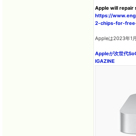
Apple will repai
https://www.eng
2-chips-for-fre
Appleは2023
Appleが次世代So
IGAZINE