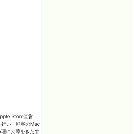
e Store直営
行い、顧客のMac
「修理に支障をきたす