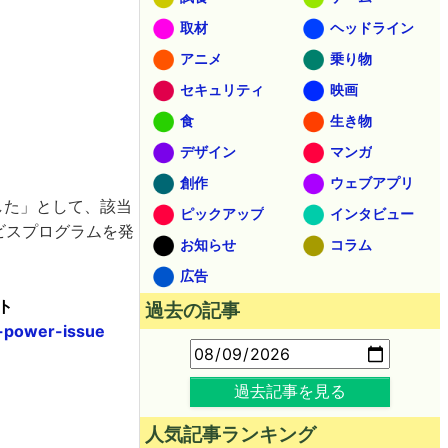
取材
ヘッドライン
アニメ
乗り物
セキュリティ
映画
食
生き物
デザイン
マンガ
創作
ウェブアプリ
明した」として、該当
ピックアップ
インタビュー
サービスプログラムを発
お知らせ
コラム
広告
ト
過去の記事
o-power-issue
過去記事を見る
人気記事ランキング